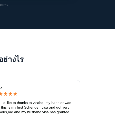
ชงเกน
อย่างไร
ca
ould like to thanks to visahq, my handler was 
 this is my first Schengen visa and got very 
vous,me and my husband visa has granted 