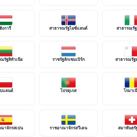
ฮังการี
สาธารณรัฐไอซ์แลนด์
สาธารณรัฐอ
รัฐลิทัวเนีย
ราชรัฐลักเซมเบิร์ก
สาธารณรัฐ
ปแลนด์
โปรตุเกส
โรมาเน
ณาจักรสเปน
ราชอาณาจักรสวีเดน
สมาพันธรั