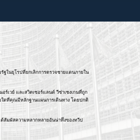
วยรัฐในยุโรปที่ยกเลิกการตรวจชายแดนภายใน
์เวย์ และสวิตเซอร์แลนด์ วีซ่าเชงเกนที่ถูก
ราบใดที่คุณมีหลักฐานแผนการเดินทาง โดยปกติ
ได้สัมผัสความหลากหลายอันน่าทึ่งของทวีป