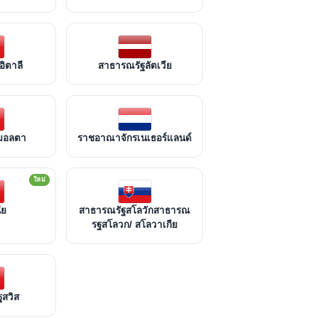
ิตาลี
สาธารณรัฐลัตเวีย
มอลตา
ราชอาณาจักรเนเธอร์แลนด์
ใหม่
ีย
สาธารณรัฐสโลวักสาธารณ
รฐสโลวก/ สโลวาเกีย
ฐสวิส