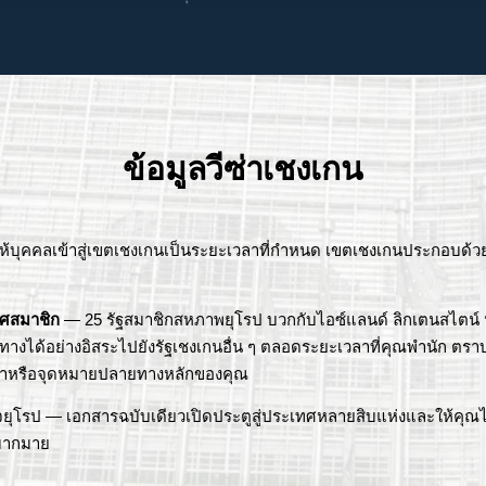
ข้อมูลวีซ่าเชงเกน
ห้บุคคลเข้าสู่เขตเชงเกนเป็นระยะเวลาที่กำหนด เขตเชงเกนประกอบด้
ทศสมาชิก
— 25 รัฐสมาชิกสหภาพยุโรป บวกกับไอซ์แลนด์ ลิกเตนสไตน์ นอร
ินทางได้อย่างอิสระไปยังรัฐเชงเกนอื่น ๆ ตลอดระยะเวลาที่คุณพำนัก ต
ซ่าหรือจุดหมายปลายทางหลักของคุณ
วจยุโรป — เอกสารฉบับเดียวเปิดประตูสู่ประเทศหลายสิบแห่งและให้คุณ
นมากมาย