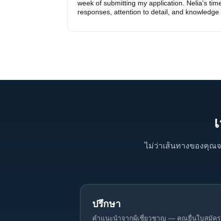
week of submitting my application. Nelia's time
responses, attention to detail, and knowledge o
the Schengen visa process made the applicati
process smooth and stress-free. She was alwa
available to answer my questions and concern
and kept me updated every step of the way. I 
impressed with the agency and Nelia's work, a
I would recommend them to anyone looking to
apply for a Schengen visa.
ไม่ว่าเส้นทางของคุณจ
ปรึกษา
คำแนะนำจากผู้เชี่ยวชาญ — คุณยื่นใบสมัค