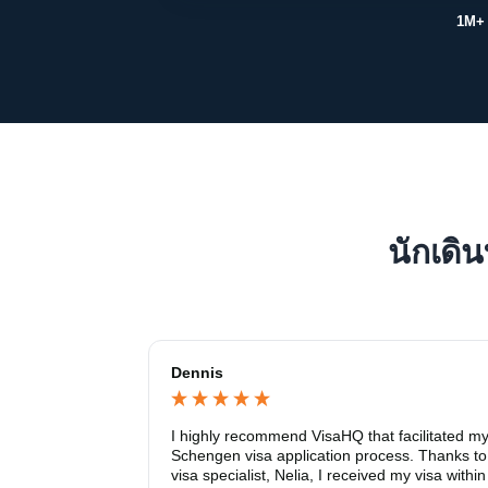
1M+
นักเดิ
New content loaded
Dennis
I highly recommend VisaHQ that facilitated my
Schengen visa application process. Thanks to
visa specialist, Nelia, I received my visa within 