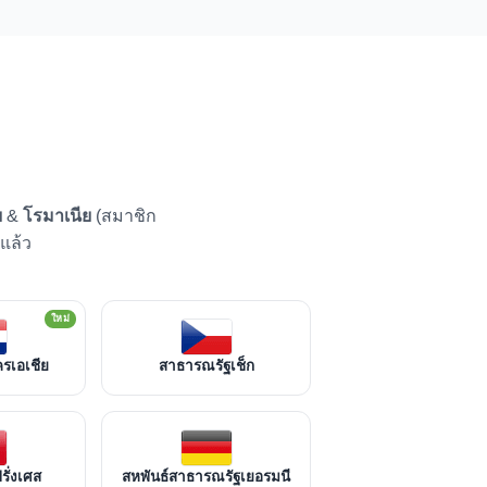
ย
&
โรมาเนีย
(สมาชิก
แล้ว
ใหม่
รเอเชีย
สาธารณรัฐเช็ก
ั่งเศส
สหพันธ์สาธารณรัฐเยอรมนี