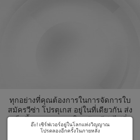
ทุกอย่างที่คุณต้องการในการจัดการใบ
สมัครวีซ่า โปรตุเกส อยู่ในที่เดียวกัน ส่ง
เร็วขึ้นกระบวนการใบสมัครวีซ่าไปที่
อ๊ะ! เซิร์ฟเวอร์อยู่ในโลกแห่งวิญญาณ
โปรตุเกส
โปรดลองอีกครั้งในภายหลัง