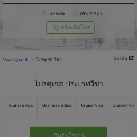
สมัคร
แชทสด
WhatsApp
อนไลน์
คลิกเพื่อโทร
แบ่งปัน
VisaHQ.co.th
โปรตุเกส วีซ่า
›
โปรตุเกส ประเภทวีซ่า
Tourist eVisa
Business eVisa
Cruise Visa
Student Visa
เริ่มต้นใช้งาน