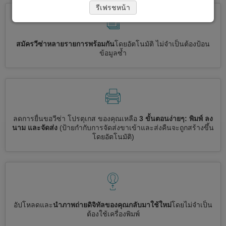
รีเฟรชหน้า
สมัครวีซ่าหลายรายการพร้อมกัน
โดยอัตโนมัติ ไม่จำเป็นต้องป้อน
ข้อมูลซ้ำ
ลดการยื่นขอวีซ่า โปรตุเกส ของคุณเหลือ
3 ขั้นตอนง่ายๆ: พิมพ์ ลง
นาม และจัดส่ง
(ป้ายกำกับการจัดส่งขาเข้าและส่งคืนจะถูกสร้างขึ้น
โดยอัตโนมัติ)
อัปโหลดและ
นำภาพถ่ายดิจิทัลของคุณกลับมาใช้ใหม่
โดยไม่จำเป็น
ต้องใช้เครื่องพิมพ์