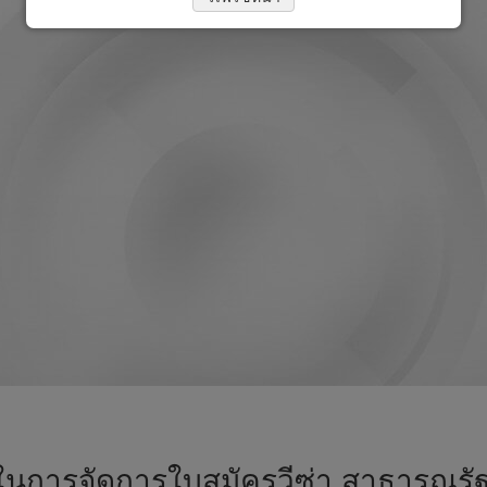
ในการจัดการใบสมัครวีซ่า สาธารณรัฐลัต