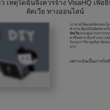
่ยว เหตุใดฉันจึงควรจ้าง VisaHQ เพื่อย
ลัตเวีย ทางออนไลน์
เราช่วยให้คุณสมัครออนไ
คำถาม พิสูจน์ข้อผิดพลา
ลัตเวีย
ควบคุมการจราจรขณ
หาที่จอดรถ ยืนเข้าแถว แจ้ง
รับรองว่าวีซ่าถูกต้อง จัดส่ง
มาก
เพราะมันเป็นภารกิจท