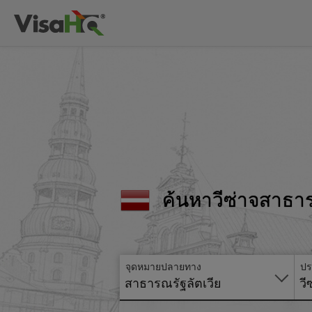
ค้นหาวีซ่าจสาธา
จุดหมายปลายทาง
ปร
สาธารณรัฐลัตเวีย
วี