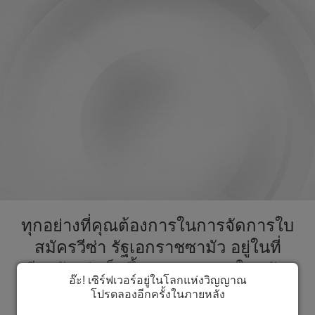
ทุกอย่างที่คุณต้องการในการจัดการใบ
สมัครวีซ่า รัฐเอกราชซามัว อยู่ในที่
เดียวกัน ส่งเร็วขึ้นกระบวนการใบสมัคร
อ๊ะ! เซิร์ฟเวอร์อยู่ในโลกแห่งวิญญาณ
วีซ่าไปที่ รัฐเอกราชซามัว
โปรดลองอีกครั้งในภายหลัง