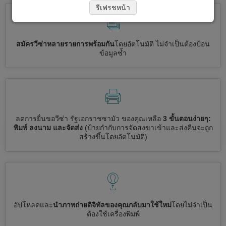
รีเฟรชหน้า
สมัครวีซ่าหลายรายการพร้อมกัน
โดยอัตโนมัติ ไม่จำเป็นต้องป้อน
ข้อมูลซ้ำ
ลดการยื่นขอวีซ่า รัฐเอกราชซามัว ของคุณเหลือ
3 ขั้นตอนง่ายๆ:
พิมพ์ ลงนาม และจัดส่ง
(ป้ายกำกับการจัดส่งขาเข้าและส่งคืนจะถูก
สร้างขึ้นโดยอัตโนมัติ)
อัปโหลดและ
นำภาพถ่ายดิจิทัลของคุณกลับมาใช้ใหม่
โดยไม่จำเป็น
ต้องใช้เครื่องพิมพ์