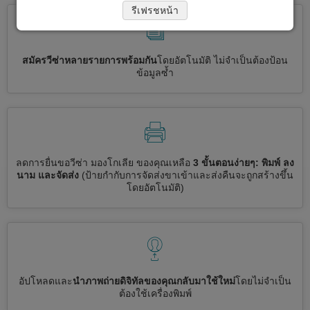
รีเฟรชหน้า
สมัครวีซ่าหลายรายการพร้อมกัน
โดยอัตโนมัติ ไม่จำเป็นต้องป้อน
ข้อมูลซ้ำ
ลดการยื่นขอวีซ่า มองโกเลีย ของคุณเหลือ
3 ขั้นตอนง่ายๆ: พิมพ์ ลง
นาม และจัดส่ง
(ป้ายกำกับการจัดส่งขาเข้าและส่งคืนจะถูกสร้างขึ้น
โดยอัตโนมัติ)
อัปโหลดและ
นำภาพถ่ายดิจิทัลของคุณกลับมาใช้ใหม่
โดยไม่จำเป็น
ต้องใช้เครื่องพิมพ์