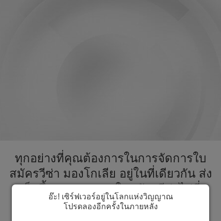
ทุกอย่างที่คุณต้องการในการจัดการใบ
สมัครวีซ่า มองโกเลีย อยู่ในที่เดียวกัน ส่ง
เร็วขึ้นกระบวนการใบสมัครวีซ่าไปที่
อ๊ะ! เซิร์ฟเวอร์อยู่ในโลกแห่งวิญญาณ
มองโกเลีย
โปรดลองอีกครั้งในภายหลัง