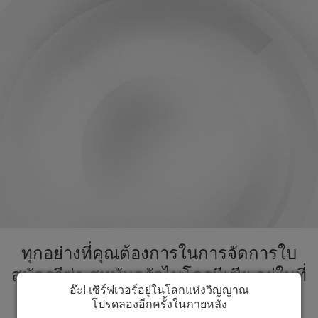
ทุกอย่างที่คุณต้องการในการจัดการใบ
สมัครวีซ่า สหพันธรัฐไมโครนีเซีย อยู่ในที่
อ๊ะ! เซิร์ฟเวอร์อยู่ในโลกแห่งวิญญาณ
เดียวกัน ส่งเร็วขึ้นกระบวนการใบสมัคร
โปรดลองอีกครั้งในภายหลัง