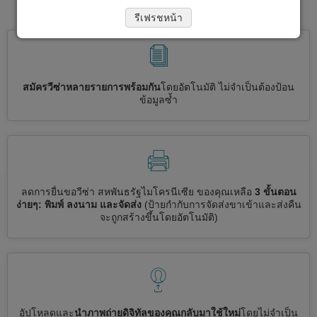
วีซ่าไปที่ สหพันธรัฐไมโครนีเซีย
รีเฟรชหน้า
สมัครวีซ่าหลายรายการพร้อมกัน
โดยอัตโนมัติ ไม่จำเป็นต้องป้อน
ข้อมูลซ้ำ
ลดการยื่นขอวีซ่า สหพันธรัฐไมโครนีเซีย ของคุณเหลือ
3 ขั้นตอน
ง่ายๆ: พิมพ์ ลงนาม และจัดส่ง
(ป้ายกำกับการจัดส่งขาเข้าและส่งคืน
จะถูกสร้างขึ้นโดยอัตโนมัติ)
อัปโหลดและ
นำภาพถ่ายดิจิทัลของคุณกลับมาใช้ใหม่
โดยไม่จำเป็น