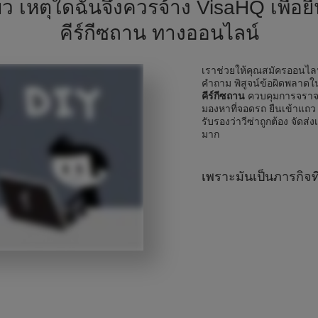
่ยว เหตุใดฉันจึงควรจ้าง VisaHQ เพื่อย
คีร์กีซถาน ทางออนไลน์
เราช่วยให้คุณสมัครออนไ
คำถาม พิสูจน์ข้อผิดพลา
คีร์กีซถาน
ควบคุมการจราจ
มองหาที่จอดรถ ยืนเข้าแถว 
รับรองว่าวีซ่าถูกต้อง จัดส่ง
มาก
เพราะมันเป็นภารกิจท