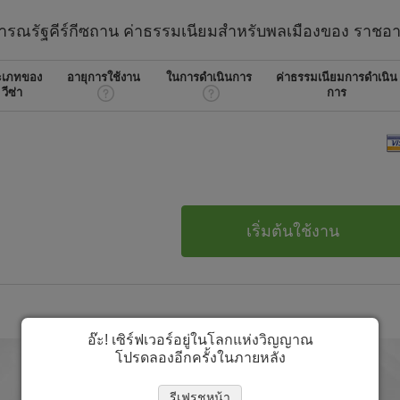
ารณรัฐคีร์กีซถาน
ค่าธรรมเนียมสำหรับพลเมืองของ
ราชอา
ะเภทของ
อายุการใช้งาน
ในการดำเนินการ
ค่าธรรมเนียมการดำเนิน
วีซ่า
การ
เริ่มต้นใช้งาน
อ๊ะ! เซิร์ฟเวอร์อยู่ในโลกแห่งวิญญาณ
โปรดลองอีกครั้งในภายหลัง
รีเฟรชหน้า