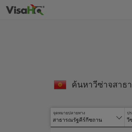
ค้นหาวีซ่าจสาธ
จุดหมายปลายทาง
ปร
สาธารณรัฐคีร์กีซถาน
วี