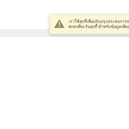
เราใช้คุกกี้เพื่อปรับปรุงประสบกา
ตกลงที่จะรับคุกกี้ สำหรับข้อมูลเพิ
บริการ
ยื่นขอวีซ่า
ตรวจสอบข้อกำหนดของวีซ่า
ข้อมูลด้านศุลกากร
สถานทูตและสถานกงสุล
ข้อมูล Schengen
นโยบายความเป็นส่วนตัว
ข้อกำหนดของการใช้บริการ
คะแนน VisaHQ