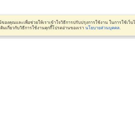
รณ์ของคุณและเพื่อช่วยให้เราเข้าใจวิธีการปรับปรุงการใช้งาน ในการใช้เว็
่มเติมเกี่ยวกับวิธีการใช้งานคุกกี้โปรดอ่านของเรา
นโยบายส่วนบุคคล
.
บัญชี
สำนักงาน
เสร็จสิ้นการสมัคร
จัดการผู้สมัครของฉัน
1826 18th Floor Rasa Tower,
จัดการคำสั่งซื้อของฉัน
Phetchaburi Rd, Makkasan,
Ratchathewi,
Bangkok, 10400
VisaHQ สำหรับธุรกิจ
ดูบนแผนที่
วันจันทร์ — วันศุกร์
9:00 am - 5:30 pm