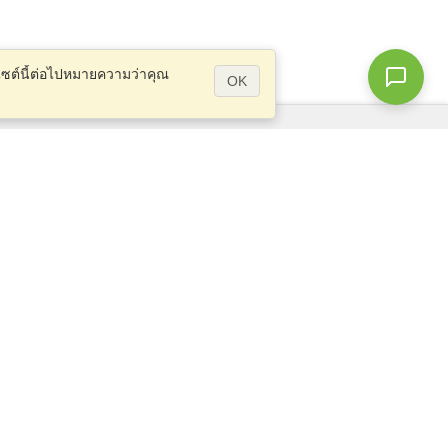
บไซต์นี้ต่อไปหมายความว่าคุณ
OK
คำถาม?
แผนผังเว็บไซต์
info@visahq.co.th