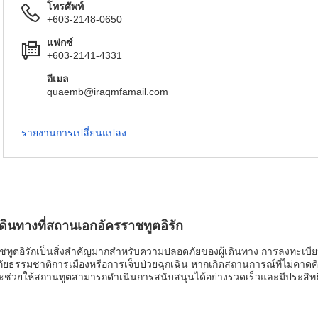
โทรศัพท์
+603-2148-0650
แฟกซ์
+603-2141-4331
อีเมล
quaemb@iraqmfamail.com
รายงานการเปลี่ยนแปลง
นทางที่สถานเอกอัครราชทูตอิรัก
ูตอิรักเป็นสิ่งสำคัญมากสำหรับความปลอดภัยของผู้เดินทาง การลงทะเบี
์ภัยธรรมชาติการเมืองหรือการเจ็บป่วยฉุกเฉิน หากเกิดสถานการณ์ที่ไม่คาดคิ
จะช่วยให้สถานทูตสามารถดำเนินการสนับสนุนได้อย่างรวดเร็วและมีประสิทธิภ