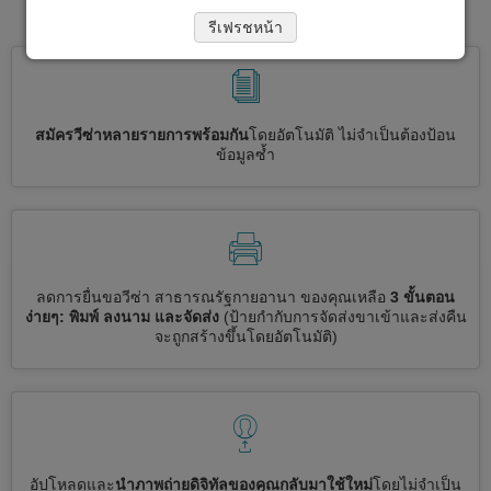
วีซ่าไปที่ สาธารณรัฐกายอานา
รีเฟรชหน้า
สมัครวีซ่าหลายรายการพร้อมกัน
โดยอัตโนมัติ ไม่จำเป็นต้องป้อน
ข้อมูลซ้ำ
ลดการยื่นขอวีซ่า สาธารณรัฐกายอานา ของคุณเหลือ
3 ขั้นตอน
ง่ายๆ: พิมพ์ ลงนาม และจัดส่ง
(ป้ายกำกับการจัดส่งขาเข้าและส่งคืน
จะถูกสร้างขึ้นโดยอัตโนมัติ)
อัปโหลดและ
นำภาพถ่ายดิจิทัลของคุณกลับมาใช้ใหม่
โดยไม่จำเป็น