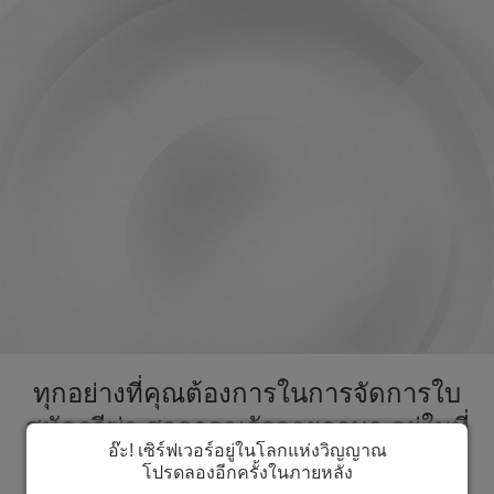
ทุกอย่างที่คุณต้องการในการจัดการใบ
สมัครวีซ่า สาธารณรัฐกายอานา อยู่ในที่
อ๊ะ! เซิร์ฟเวอร์อยู่ในโลกแห่งวิญญาณ
เดียวกัน ส่งเร็วขึ้นกระบวนการใบสมัคร
โปรดลองอีกครั้งในภายหลัง