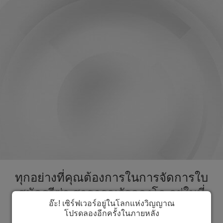
ทุกอย่างที่คุณต้องการในการจัดการใบ
สมัครวีซ่า สาธารณรัฐคองโก อยู่ในที่
อ๊ะ! เซิร์ฟเวอร์อยู่ในโลกแห่งวิญญาณ
เดียวกัน ส่งเร็วขึ้นกระบวนการใบสมัคร
โปรดลองอีกครั้งในภายหลัง