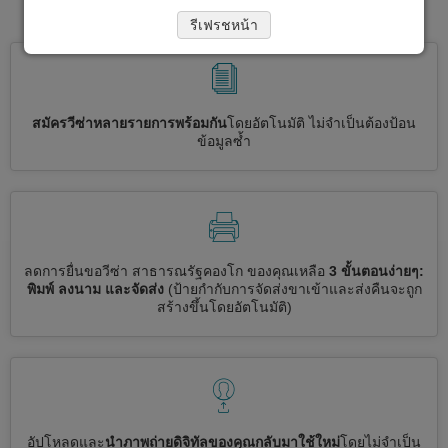
วีซ่าไปที่ สาธารณรัฐคองโก
รีเฟรชหน้า
สมัครวีซ่าหลายรายการพร้อมกัน
โดยอัตโนมัติ ไม่จำเป็นต้องป้อน
ข้อมูลซ้ำ
ลดการยื่นขอวีซ่า สาธารณรัฐคองโก ของคุณเหลือ
3 ขั้นตอนง่ายๆ:
พิมพ์ ลงนาม และจัดส่ง
(ป้ายกำกับการจัดส่งขาเข้าและส่งคืนจะถูก
สร้างขึ้นโดยอัตโนมัติ)
อัปโหลดและ
นำภาพถ่ายดิจิทัลของคุณกลับมาใช้ใหม่
โดยไม่จำเป็น