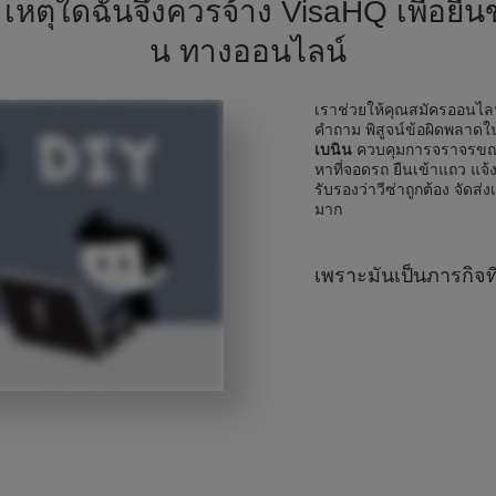
ว เหตุใดฉันจึงควรจ้าง VisaHQ เพื่อยื่
น ทางออนไลน์
เราช่วยให้คุณสมัครออนไ
คำถาม พิสูจน์ข้อผิดพลา
เบนิน
ควบคุมการจราจรขณะ
หาที่จอดรถ ยืนเข้าแถว แจ้ง
รับรองว่าวีซ่าถูกต้อง จัดส่ง
มาก
เพราะมันเป็นภารกิจท