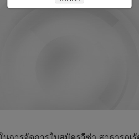
รในการจัดการใบสมัครวีซ่า สาธารณรัฐเบ